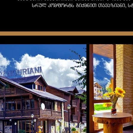
srul komforts giqmniT Tavaziani, s