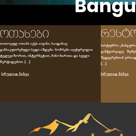
Bangu
rest
oTaxebi
TiToeul oTaxs aqvs aivani, saidanac
sastumro „banguri
gansakuTrebuli xedi iSleba. nomrebi aRWurvilia
gamWvirvale SuSeb
televizoriT, internetiT, mini-bariTa da sveli
SedevrebTan erTad
wertilebiT. […]
[…]
srulad naxva
srulad naxva