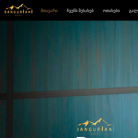
მთავარი
ჩვენს შესახებ
ოთახები
გალ